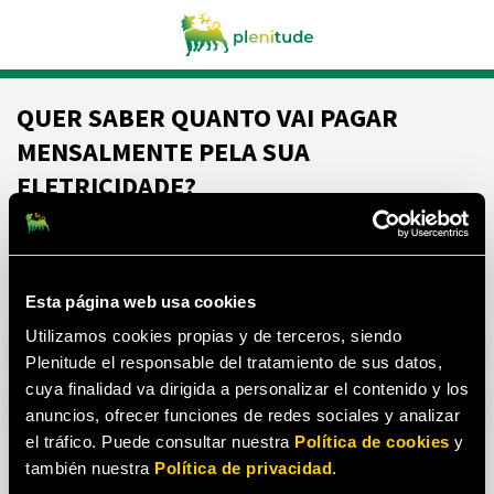
QUER SABER QUANTO VAI PAGAR
MENSALMENTE PELA SUA
ELETRICIDADE?
De que potência elétrica necessita (em kw)?
Mais comum
Esta página web usa cookies
Utilizamos cookies propias y de terceros, siendo
3,45
4,6
Plenitude el responsable del tratamiento de sus datos,
cuya finalidad va dirigida a personalizar el contenido y los
5,75
6,9
anuncios, ofrecer funciones de redes sociales y analizar
el tráfico. Puede consultar nuestra
Política de cookies
y
Outras opções
también nuestra
Política de privacidad
.